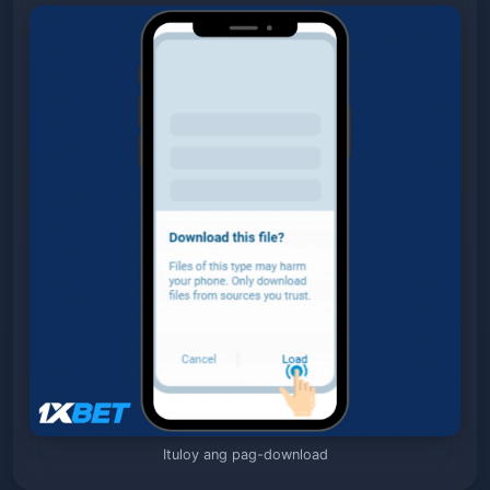
Ituloy ang pag-download