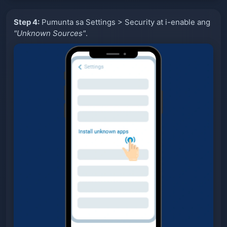
Step 4:
Pumunta sa Settings > Security at i-enable ang
"Unknown Sources"
.