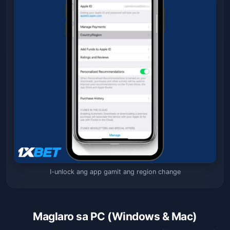
I-unlock ang app gamit ang region change
Maglaro sa PC (Windows & Mac)