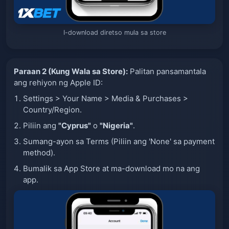
I-download diretso mula sa store
Paraan 2 (Kung Wala sa Store):
Palitan pansamantala
ang rehiyon ng Apple ID:
Settings > Your Name > Media & Purchases >
Country/Region.
Piliin ang
"Cyprus"
o
"Nigeria"
.
Sumang-ayon sa Terms (Piliin ang 'None' sa payment
method).
Bumalik sa App Store at ma-download mo na ang
app.