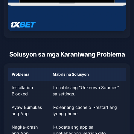
Solusyon sa mga Karaniwang Problema
Problema
Mabilis na Solusyon
Installation
I-enable ang "Unknown Sources"
Blocked
sa settings.
Ayaw Bumukas
I-clear ang cache o i-restart ang
ang App
iyong phone.
Nagka-crash
I-update ang app sa
ang App
pinakabagong version dito.