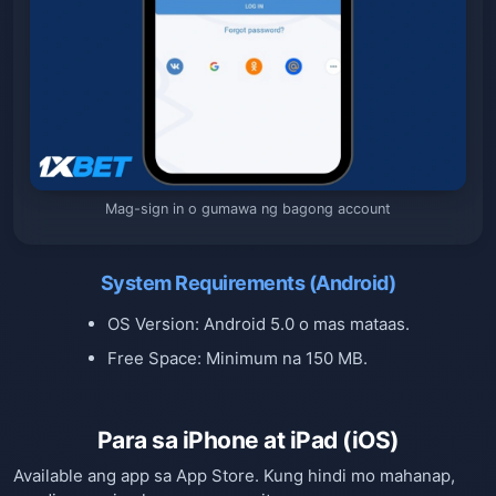
Mag-sign in o gumawa ng bagong account
System Requirements (Android)
OS Version: Android 5.0 o mas mataas.
Free Space: Minimum na 150 MB.
Para sa iPhone at iPad (iOS)
Available ang app sa App Store. Kung hindi mo mahanap,