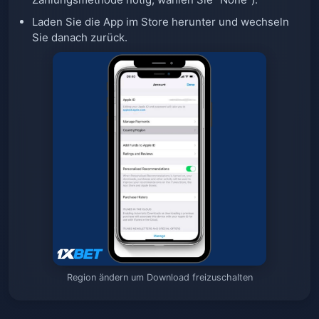
Laden Sie die App im Store herunter und wechseln
Sie danach zurück.
Region ändern um Download freizuschalten