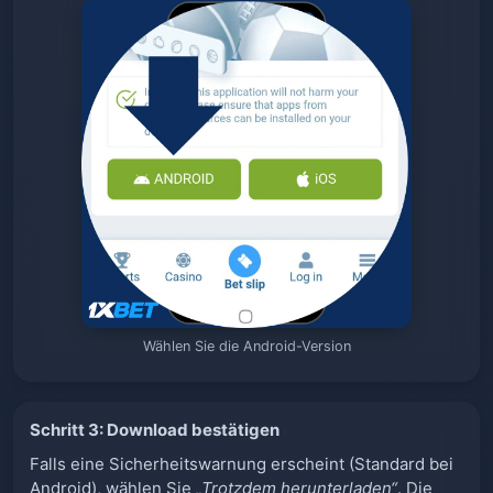
Wählen Sie die Android-Version
Schritt 3: Download bestätigen
Falls eine Sicherheitswarnung erscheint (Standard bei
Android), wählen Sie
„Trotzdem herunterladen“
. Die