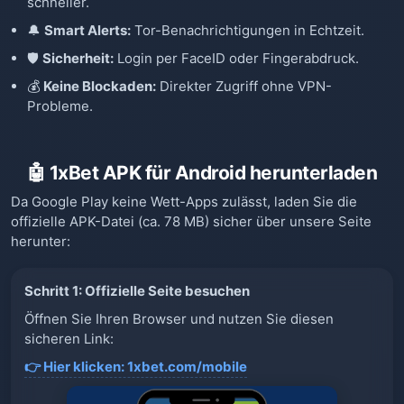
schneller.
🔔
Smart Alerts:
Tor-Benachrichtigungen in Echtzeit.
🛡️
Sicherheit:
Login per FaceID oder Fingerabdruck.
💰
Keine Blockaden:
Direkter Zugriff ohne VPN-
Probleme.
🤖 1xBet APK für Android herunterladen
Da Google Play keine Wett-Apps zulässt, laden Sie die
offizielle APK-Datei (ca. 78 MB) sicher über unsere Seite
herunter:
Schritt 1: Offizielle Seite besuchen
Öffnen Sie Ihren Browser und nutzen Sie diesen
sicheren Link:
👉 Hier klicken: 1xbet.com/mobile