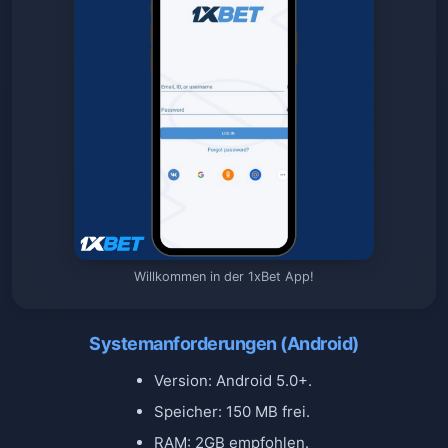
Willkommen in der 1xBet App!
Systemanforderungen (Android)
Version: Android 5.0+.
Speicher: 150 MB frei.
RAM: 2GB empfohlen.