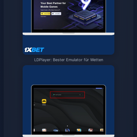
LDPlayer: Bester Emulator für Wetten