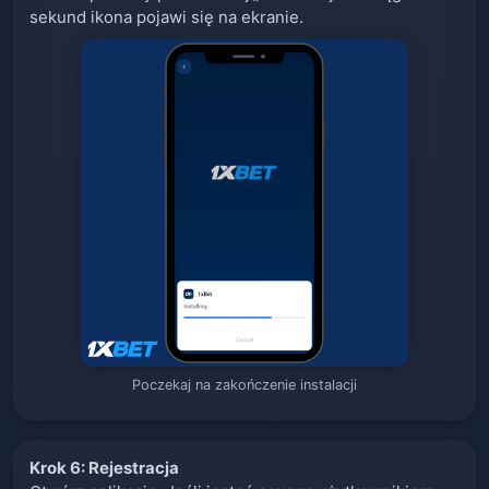
sekund ikona pojawi się na ekranie.
Poczekaj na zakończenie instalacji
Krok 6: Rejestracja