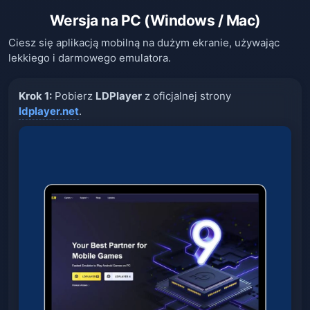
Wersja na PC (Windows / Mac)
Ciesz się aplikacją mobilną na dużym ekranie, używając
lekkiego i darmowego emulatora.
Krok 1:
Pobierz
LDPlayer
z oficjalnej strony
ldplayer.net
.