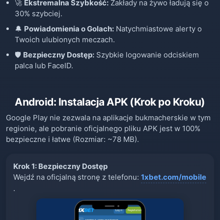
🚀
Ekstremalna Szybkość:
Zakłady na żywo ładują się o
30% szybciej.
🔔
Powiadomienia o Golach:
Natychmiastowe alerty o
Twoich ulubionych meczach.
🛡️
Bezpieczny Dostęp:
Szybkie logowanie odciskiem
palca lub FaceID.
Android: Instalacja APK (Krok po Kroku)
Google Play nie zezwala na aplikacje bukmacherskie w tym
regionie, ale pobranie oficjalnego pliku APK jest w 100%
bezpieczne i łatwe (Rozmiar: ~78 MB).
Krok 1: Bezpieczny Dostęp
Wejdź na oficjalną stronę z telefonu:
1xbet.com/mobile
.