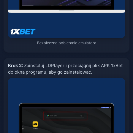
Bezpieczne pobieranie emulatora
Krok 2:
Zainstaluj LDPlayer i przeciągnij plik APK 1xBet
do okna programu, aby go zainstalować.