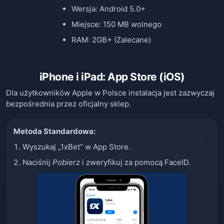
Wersja: Android 5.0+
Miejsce: 150 MB wolnego
RAM: 2GB+ (Zalecane)
iPhone i iPad: App Store (iOS)
Dla użytkowników Apple w Polsce instalacja jest zazwyczaj
bezpośrednia przez oficjalny sklep.
Metoda Standardowa:
Wyszukaj „1xBet” w App Store.
Naciśnij
Pobierz
i zweryfikuj za pomocą FaceID.