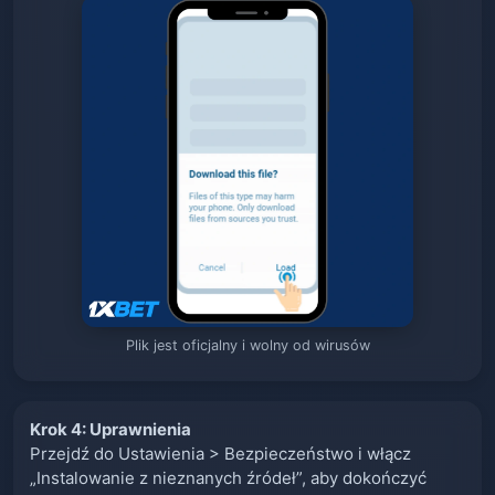
Plik jest oficjalny i wolny od wirusów
Krok 4: Uprawnienia
Przejdź do Ustawienia > Bezpieczeństwo i włącz
„Instalowanie z nieznanych źródeł”, aby dokończyć