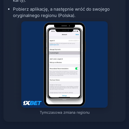
karty).
Pobierz aplikację, a następnie wróć do swojego
oryginalnego regionu (Polska).
Tymczasowa zmiana regionu