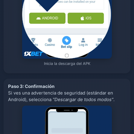
Inicia la descarga del APK
Paso 3: Confirmación
Si ves una advertencia de seguridad (estándar en
Android), selecciona
"Descargar de todos modos"
.