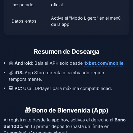
inesperado
oficial.
Activa el "Modo Ligero" en el menú
Datos lentos
de la app.
Resumen de Descarga
🤖
Android:
Baja el APK solo desde
1xbet.com/mobile
.
🍎
iOS:
App Store directa o cambiando región
temporalmente.
💻
PC:
Usa LDPlayer para máxima compatibilidad.
🎁 Bono de Bienvenida (App)
Al registrarte desde la app hoy, activas el derecho al
Bono
del 100%
en tu primer depósito (hasta un límite en
Guaraníes). ¡Aprovecha ahora!