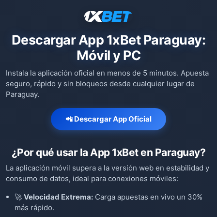
Descargar App 1xBet Paraguay:
Móvil y PC
Instala la aplicación oficial en menos de 5 minutos. Apuesta
seguro, rápido y sin bloqueos desde cualquier lugar de
Paraguay.
📲 Descargar App Oficial
¿Por qué usar la App 1xBet en Paraguay?
La aplicación móvil supera a la versión web en estabilidad y
consumo de datos, ideal para conexiones móviles:
🚀
Velocidad Extrema:
Carga apuestas en vivo un 30%
más rápido.