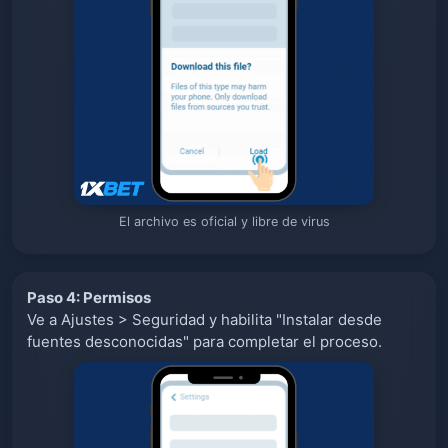
El archivo es oficial y libre de virus
Paso 4: Permisos
Ve a Ajustes > Seguridad y habilita "Instalar desde
fuentes desconocidas" para completar el proceso.